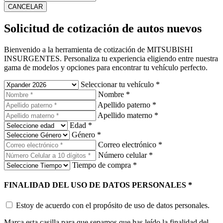
CANCELAR
Solicitud de cotización de autos nuevos
Bienvenido a la herramienta de cotización de MITSUBISHI
INSURGENTES. Personaliza tu experiencia eligiendo entre nuestra
gama de modelos y opciones para encontrar tu vehículo perfecto.
Seleccionar tu vehículo
*
Nombre
*
Apellido paterno
*
Apellido materno
*
Edad
*
Género
*
Correo electrónico
*
Número celular
*
Tiempo de compra
*
FINALIDAD DEL USO DE DATOS PERSONALES
*
Estoy de acuerdo con el propósito de uso de datos personales.
Marca esta casilla para que sepamos que has leído la finalidad del