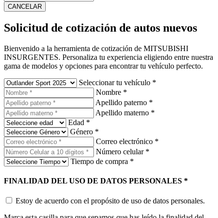
CANCELAR
Solicitud de cotización de autos nuevos
Bienvenido a la herramienta de cotización de MITSUBISHI
INSURGENTES. Personaliza tu experiencia eligiendo entre nuestra
gama de modelos y opciones para encontrar tu vehículo perfecto.
Seleccionar tu vehículo
*
Nombre
*
Apellido paterno
*
Apellido materno
*
Edad
*
Género
*
Correo electrónico
*
Número celular
*
Tiempo de compra
*
FINALIDAD DEL USO DE DATOS PERSONALES
*
Estoy de acuerdo con el propósito de uso de datos personales.
Marca esta casilla para que sepamos que has leído la finalidad del