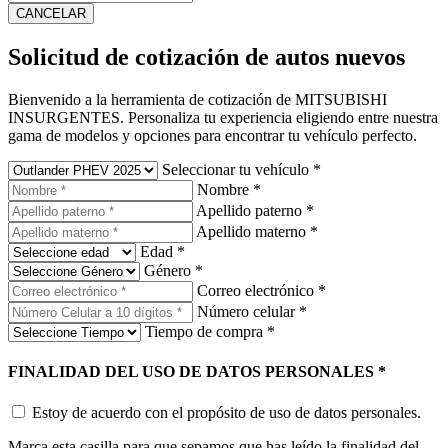
CANCELAR
Solicitud de cotización de autos nuevos
Bienvenido a la herramienta de cotización de MITSUBISHI
INSURGENTES. Personaliza tu experiencia eligiendo entre nuestra
gama de modelos y opciones para encontrar tu vehículo perfecto.
Seleccionar tu vehículo
*
Nombre
*
Apellido paterno
*
Apellido materno
*
Edad
*
Género
*
Correo electrónico
*
Número celular
*
Tiempo de compra
*
FINALIDAD DEL USO DE DATOS PERSONALES
*
Estoy de acuerdo con el propósito de uso de datos personales.
Marca esta casilla para que sepamos que has leído la finalidad del