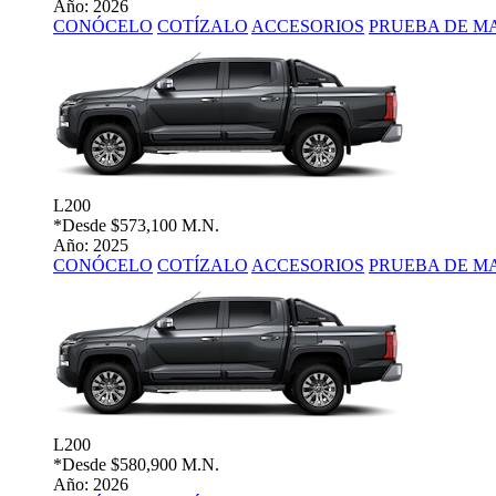
Año: 2026
CONÓCELO
COTÍZALO
ACCESORIOS
PRUEBA DE M
L200
*Desde
$573,100 M.N.
Año: 2025
CONÓCELO
COTÍZALO
ACCESORIOS
PRUEBA DE M
L200
*Desde
$580,900 M.N.
Año: 2026