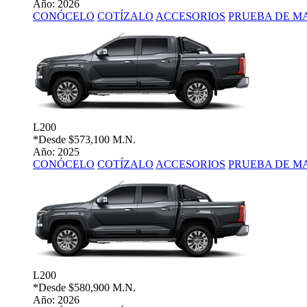
Año: 2026
CONÓCELO
COTÍZALO
ACCESORIOS
PRUEBA DE M
L200
*Desde
$573,100 M.N.
Año: 2025
CONÓCELO
COTÍZALO
ACCESORIOS
PRUEBA DE M
L200
*Desde
$580,900 M.N.
Año: 2026