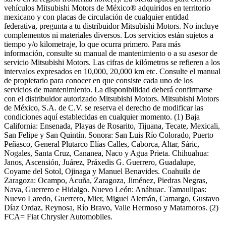
vehículos Mitsubishi Motors de México® adquiridos en territorio
mexicano y con placas de circulación de cualquier entidad
federativa, pregunta a tu distribuidor Mitsubishi Motors. No incluye
complementos ni materiales diversos. Los servicios están sujetos a
tiempo y/o kilometraje, lo que ocurra primero. Para más
información, consulte su manual de mantenimiento o a su asesor de
servicio Mitsubishi Motors. Las cifras de kilómetros se refieren a los
intervalos expresados en 10,000, 20,000 km etc. Consulte el manual
de propietario para conocer en que consiste cada uno de los
servicios de mantenimiento. La disponibilidad deberá confirmarse
con el distribuidor autorizado Mitsubishi Motors. Mitsubishi Motors
de México, S.A. de C.V. se reserva el derecho de modificar las
condiciones aquí establecidas en cualquier momento. (1) Baja
California: Ensenada, Playas de Rosarito, Tijuana, Tecate, Mexicali,
San Felipe y San Quintín. Sonora: San Luis Río Colorado, Puerto
Peñasco, General Plutarco Elías Calles, Caborca, Altar, Sáric,
Nogales, Santa Cruz, Cananea, Naco y Agua Prieta. Chihuahua:
Janos, Ascensión, Juárez, Práxedis G. Guerrero, Guadalupe,
Coyame del Sotol, Ojinaga y Manuel Benavides. Coahuila de
Zaragoza: Ocampo, Acuña, Zaragoza, Jiménez, Piedras Negras,
Nava, Guerrero e Hidalgo. Nuevo León: Anáhuac. Tamaulipas:
Nuevo Laredo, Guerrero, Mier, Miguel Alemán, Camargo, Gustavo
Díaz Ordaz, Reynosa, Río Bravo, Valle Hermoso y Matamoros. (2)
FCA= Fiat Chrysler Automobiles.