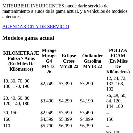
MITSUBISHI INSURGENTES puede darle servicio de
mantenimiento a autos de la gama actual, y a vehículos de modelos
anteriores.
AGENDAR CITA DE SERVICIO
Modelos gama actual
Mirage
PÓLIZA
KILOMETRAJE
Mirage
Eclipse
Outlander
FCAM
Póliza 7 Años
G4
Cross
Gasolina
(En Miles
(En Miles De
MY13-
MY20-22
MY13-22
De
Kilómetros)
26
Kilómetros)
12, 24, 72,
10, 30, 70, 90,
$2,749
$3,390
$3,290
132, 168,
130, 170, 190
192
36, 48, 60,
20, 40, 60, 80,
$3,490
$4,290
$4,190
84, 120,
120, 140, 180
144, 180
50, 150
$2,949
$3,599
$3,490
--
160
$4,399
$5,399
$4,899
156
110
$5,790
$6,999
$6,399
--
96, 108,