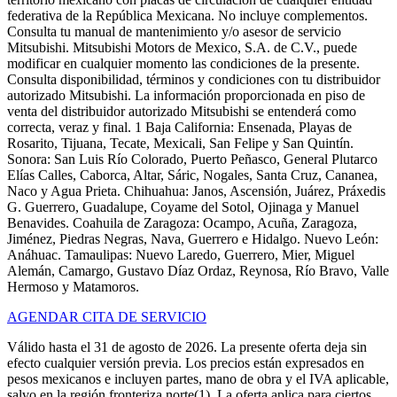
federativa de la República Mexicana. No incluye complementos.
Consulta tu manual de mantenimiento y/o asesor de servicio
Mitsubishi. Mitsubishi Motors de Mexico, S.A. de C.V., puede
modificar en cualquier momento las condiciones de la presente.
Consulta disponibilidad, términos y condiciones con tu distribuidor
autorizado Mitsubishi. La información proporcionada en piso de
venta del distribuidor autorizado Mitsubishi se entenderá como
correcta, veraz y final. 1 Baja California: Ensenada, Playas de
Rosarito, Tijuana, Tecate, Mexicali, San Felipe y San Quintín.
Sonora: San Luis Río Colorado, Puerto Peñasco, General Plutarco
Elías Calles, Caborca, Altar, Sáric, Nogales, Santa Cruz, Cananea,
Naco y Agua Prieta. Chihuahua: Janos, Ascensión, Juárez, Práxedis
G. Guerrero, Guadalupe, Coyame del Sotol, Ojinaga y Manuel
Benavides. Coahuila de Zaragoza: Ocampo, Acuña, Zaragoza,
Jiménez, Piedras Negras, Nava, Guerrero e Hidalgo. Nuevo León:
Anáhuac. Tamaulipas: Nuevo Laredo, Guerrero, Mier, Miguel
Alemán, Camargo, Gustavo Díaz Ordaz, Reynosa, Río Bravo, Valle
Hermoso y Matamoros.
AGENDAR CITA DE SERVICIO
Válido hasta el 31 de agosto de 2026. La presente oferta deja sin
efecto cualquier versión previa. Los precios están expresados en
pesos mexicanos e incluyen partes, mano de obra y el IVA aplicable,
salvo en la región fronteriza norte(1). La oferta aplica para ciertos