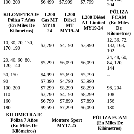
100, 200
$6,499
$7,999
$7,799
204
PÓLIZA
KILOMETRAJE
L200
L200
L200 Diésel
FCAM
Póliza 7 Años
Gas MT
Diésel
AT Limited
(En Miles
(En Miles De
MY19-
MT
MY19-24
De
Kilómetros)
24
MY19-24
Kilómetros)
12, 36, 72,
10, 30, 70, 130,
$3,790
$4,190
$3,990
132, 168,
170, 190
192
24, 48, 60,
20, 40, 60, 80,
$5,299
$6,099
$6,099
84, 120,
120, 140
144
50, 150
$4,999
$5,690
$5,790
--
90
$7,390
$4,790
$3,990
--
100, 200
$7,299
$8,299
$8,299
96, 204
110
$3,790
$4,190
$8,299
108
160
$6,799
$7,899
$7,899
156
180
$9,590
$7,299
$6,090
180
KILOMETRAJE
PÓLIZA FCAM
Póliza 7 Años
Montero Sport
(En Miles De
(En Miles De
MY17-25
Kilómetros)
Kilómetros)