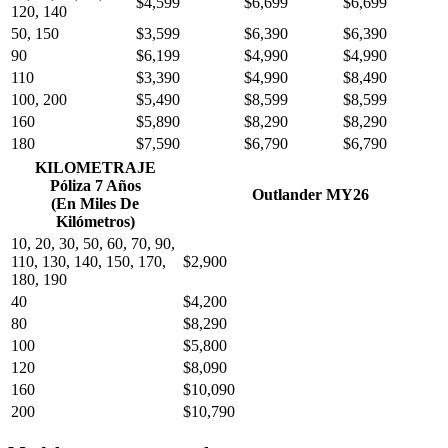
$4,599
$6,699
$6,699
120, 140
50, 150
$3,599
$6,390
$6,390
90
$6,199
$4,990
$4,990
110
$3,390
$4,990
$8,490
100, 200
$5,490
$8,599
$8,599
160
$5,890
$8,290
$8,290
180
$7,590
$6,790
$6,790
KILOMETRAJE
Póliza 7 Años
Outlander MY26
(En Miles De
Kilómetros)
10, 20, 30, 50, 60, 70, 90,
110, 130, 140, 150, 170,
$2,900
180, 190
40
$4,200
80
$8,290
100
$5,800
120
$8,090
160
$10,090
200
$10,790