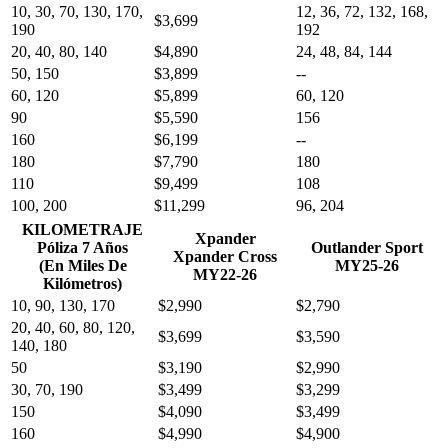
10, 30, 70, 130, 170,
12, 36, 72, 132, 168,
$3,699
190
192
20, 40, 80, 140
$4,890
24, 48, 84, 144
50, 150
$3,899
--
60, 120
$5,899
60, 120
90
$5,590
156
160
$6,199
--
180
$7,790
180
110
$9,499
108
100, 200
$11,299
96, 204
KILOMETRAJE
Xpander
Póliza 7 Años
Outlander Sport
Xpander Cross
(En Miles De
MY25-26
MY22-26
Kilómetros)
10, 90, 130, 170
$2,990
$2,790
20, 40, 60, 80, 120,
$3,699
$3,590
140, 180
50
$3,190
$2,990
30, 70, 190
$3,499
$3,299
150
$4,090
$3,499
160
$4,990
$4,900