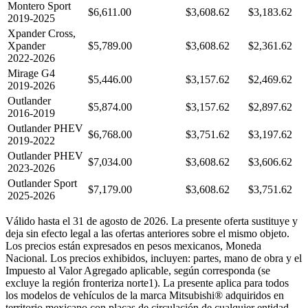
Montero Sport
$6,611.00
$3,608.62
$3,183.62
2019-2025
Xpander Cross,
Xpander
$5,789.00
$3,608.62
$2,361.62
2022-2026
Mirage G4
$5,446.00
$3,157.62
$2,469.62
2019-2026
Outlander
$5,874.00
$3,157.62
$2,897.62
2016-2019
Outlander PHEV
$6,768.00
$3,751.62
$3,197.62
2019-2022
Outlander PHEV
$7,034.00
$3,608.62
$3,606.62
2023-2026
Outlander Sport
$7,179.00
$3,608.62
$3,751.62
2025-2026
Válido hasta el 31 de agosto de 2026. La presente oferta sustituye y
deja sin efecto legal a las ofertas anteriores sobre el mismo objeto.
Los precios están expresados en pesos mexicanos, Moneda
Nacional. Los precios exhibidos, incluyen: partes, mano de obra y el
Impuesto al Valor Agregado aplicable, según corresponda (se
excluye la región fronteriza norte1). La presente aplica para todos
los modelos de vehículos de la marca Mitsubishi® adquiridos en
territorio mexicano con placas de circulación de cualquier entidad