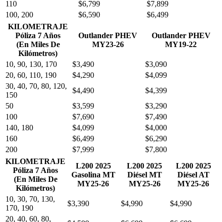
110
$6,799
$7,899
100, 200
$6,590
$6,499
KILOMETRAJE
Póliza 7 Años
Outlander PHEV
Outlander PHEV
(En Miles De
MY23-26
MY19-22
Kilómetros)
10, 90, 130, 170
$3,490
$3,090
20, 60, 110, 190
$4,290
$4,099
30, 40, 70, 80, 120,
$4,490
$4,399
150
50
$3,599
$3,290
100
$7,690
$7,490
140, 180
$4,099
$4,000
160
$6,499
$6,290
200
$7,999
$7,800
KILOMETRAJE
L200 2025
L200 2025
L200 2025
Póliza 7 Años
Gasolina MT
Diésel MT
Diésel AT
(En Miles De
MY25-26
MY25-26
MY25-26
Kilómetros)
10, 30, 70, 130,
$3,390
$4,990
$4,990
170, 190
20, 40, 60, 80,