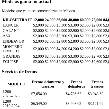
Modelos gama no actual
Modelos que ya no se comercializan en México.
KILOMETRAJE
12,000
24,000
36,000
48,000
60,000
72,000
84,
LANCER
$2,000
$2,800
$3,300
$3,300
$2,000
$2,800
$2,
GALANT
$2,000
$2,600
$2,900
$2,900
$2,000
$2,600
$2,
ASX
$2,000
$2,800
$3,300
$3,300
$2,000
$2,800
$2,
ENDEAVOR
$2,000
$2,500
$2,800
$2,800
$2,000
$2,500
$2,
MONTERO
$2,000
$3,000
$4,200
$4,200
$2,000
$3,000
$2,
LIMITED
GRANDIS
$2,000
$2,700
$3,300
$3,300
$2,000
$2,700
$2,
ECLIPSE
$2,000
$2,600
$2,900
$2,900
$2,000
$2,600
$2,
Servicio de frenos
Frenos delanteros y
Frenos
Frenos
MODELO
traseros
delanteros
traseros
L200
$7,654.00
$4,786.62
$3,048.62
2025-2026
L200
$6,549.00
$3,608.62
$3,121.62
2019-2024