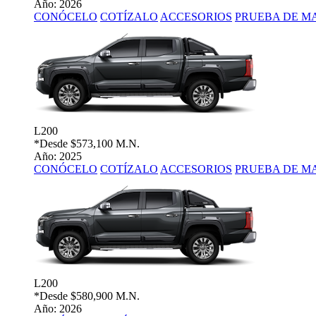
Año: 2026
CONÓCELO
COTÍZALO
ACCESORIOS
PRUEBA DE M
L200
*Desde
$573,100 M.N.
Año: 2025
CONÓCELO
COTÍZALO
ACCESORIOS
PRUEBA DE M
L200
*Desde
$580,900 M.N.
Año: 2026